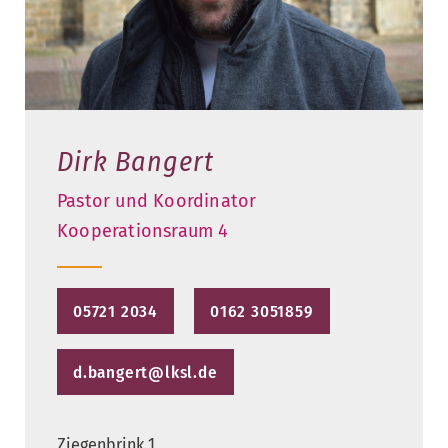
Dirk Bangert
Pastor und Koordinator
Kooperationsraum 4
05721 2034
0162 3051859
d.bangert@lksl.de
Ziegenbrink 1