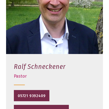
Ralf Schneckener
Pastor
05721 9392409