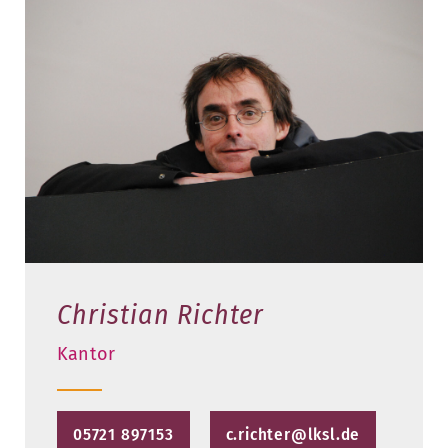
Christian Richter
Kantor
05721 897153
c.richter@lksl.de