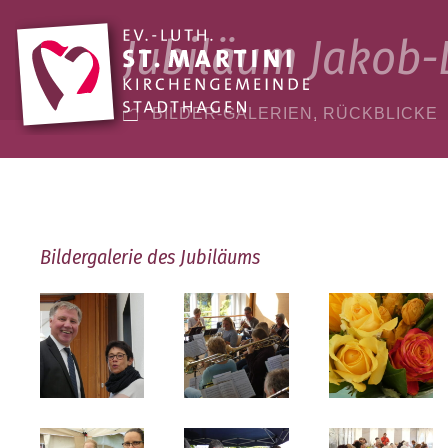
Jubiläum Jako
17
SEP.
BILDER-GALERIEN
,
RÜCKBLICKE
Bildergalerie des Jubiläums