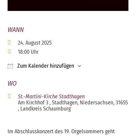
WANN
24. August 2025
18:00 Uhr
Zum Kalender hinzufügen
ICS herunterladen
Google Kalender
iCalendar
Office 365
Outloo
WO
St.-Martini-Kirche Stadthagen
Am Kirchhof 3 , Stadthagen, Niedersachsen, 31655
, Landkreis Schaumburg
Im Abschlusskonzert des 19. Orgelsommers geht