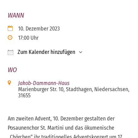
WANN
10. Dezember 2023
17:00 Uhr
Zum Kalender hinzufügen
ICS herunterladen
Google Kalender
iCalendar
Office 365
Outloo
WO
Jakob-Dammann-Haus
Marienburger Str. 10, Stadthagen, Niedersachsen,
31655
Am zweiten Advent, 10. Dezember gestalten der
Posaunenchor St. Martini und das ökumenische
„Chörchen“ ihr traditionelles Adventskonzert um 17