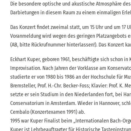
Die besondere optische und akustische Atmosphäre des
Darbietungen in diesem Raum zu einem einmaligen Erle
Das Konzert findet zweimal statt, um 15 Uhr und um 17 Uhr
Voranmeldung wird wegen des geringen Platzangebots em
(AB, bitte Rückrufnummer hinterlassen!). Das Konzert k
Eckhart Kuper, geboren 1961, beschäftigte sich schon in
Improvisation. Nach Jahren der Vorklasse am Konservato
studierte er von 1980 bis 1986 an der Hochschule für Mu
Bremsteller, Prof. H.-Chr. Becker-Foss; Klavier: Prof. K.
setzte er sein Studium in den Niederlanden fort, bei H
Conservatorium in Amsterdam. Wieder in Hannover, schlos
Cembalo (Konzertexamen 1991) ab.
1995 war Kuper Finalist beim „Internationalen Bach-Or
Kuper ist Lehrbeauftragter für Historische Tasteninstru