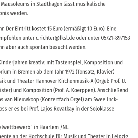
 Mausoleums in Stadthagen lässt musikalische
bnis werden.
. Der Eintritt kostet 15 Euro (ermäßigt 10 Euro). Eine
pfohlen unter c.richter@lksl.de oder unter 05721-897153
ann aber auch spontan besucht werden.
 Kinderjahren kreativ: mit Tastenspiel, Komposition und
rium in Bremen ab dem Jahr 1972 (Tonsatz, Klavier)
sik und Theater Hannover Kirchenmusik-A (Orgel: Prof. U.
 Meister) und Komposition (Prof. A. Koerppen). Anschließend
ans van Nieuwkoop (Konzertfach Orgel) am Sweelinck-
s er es bei Prof. Lajos Rovatkay in der Soloklasse
gelwettbewerb“ in Haarlem /NL.
mente an der Hochschule für Musik und Theater in Leipzig