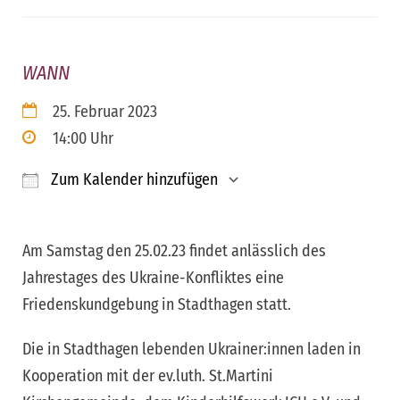
WANN
25. Februar 2023
14:00 Uhr
Zum Kalender hinzufügen
ICS herunterladen
Google Kalender
iCalendar
Office 365
Outloo
Am Samstag den 25.02.23 findet anlässlich des
Jahrestages des Ukraine-Konfliktes eine
Friedenskundgebung in Stadthagen statt.
Die in Stadthagen lebenden Ukrainer:innen laden in
Kooperation mit der ev.luth. St.Martini