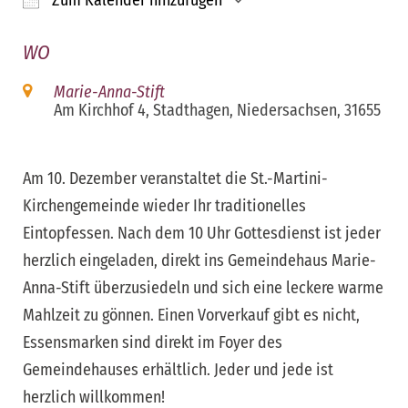
Zum Kalender hinzufügen
ICS herunterladen
Google Kalender
iCalendar
Office 365
Outloo
WO
Marie-Anna-Stift
Am Kirchhof 4, Stadthagen, Niedersachsen, 31655
Am 10. Dezember veranstaltet die St.-Martini-
Kirchengemeinde wieder Ihr traditionelles
Eintopfessen. Nach dem 10 Uhr Gottesdienst ist jeder
herzlich eingeladen, direkt ins Gemeindehaus Marie-
Anna-Stift überzusiedeln und sich eine leckere warme
Mahlzeit zu gönnen. Einen Vorverkauf gibt es nicht,
Essensmarken sind direkt im Foyer des
Gemeindehauses erhältlich. Jeder und jede ist
herzlich willkommen!