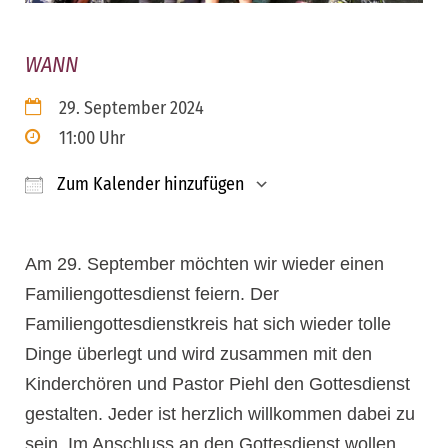
WANN
29. September 2024
11:00 Uhr
Zum Kalender hinzufügen
ICS herunterladen
Google Kalender
iCalendar
Office 365
Outloo
Am 29. September möchten wir wieder einen
Familiengottesdienst feiern. Der
Familiengottesdienstkreis hat sich wieder tolle
Dinge überlegt und wird zusammen mit den
Kinderchören und Pastor Piehl den Gottesdienst
gestalten. Jeder ist herzlich willkommen dabei zu
sein. Im Anschluss an den Gottesdienst wollen