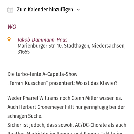
Zum Kalender hinzufügen
ICS herunterladen
Google Kalender
iCalendar
Office 365
Outloo
WO
Jakob-Dammann-Haus
Marienburger Str. 10, Stadthagen, Niedersachsen,
31655
Die turbo-lente A-Capella-Show
„Ferrari Küsschen“ präsentiert: Wo ist das Klavier?
Weder Pharrel Williams noch Glenn Miller wissen es.
Auch Herbert Grönemeyer hilft nur geringfügig bei der
schrägen Suche.
Sicher ist jedoch, dass sowohl AC/DC-Choräle als auch