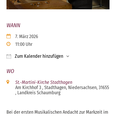
WANN
7. März 2026
11:00 Uhr
Zum Kalender hinzufügen
ICS herunterladen
Google Kalender
iCalendar
Office 365
Outloo
WO
St.-Martini-Kirche Stadthagen
Am Kirchhof 3 , Stadthagen, Niedersachsen, 31655
, Landkreis Schaumburg
Bei der ersten Musikalischen Andacht zur Markzeit im