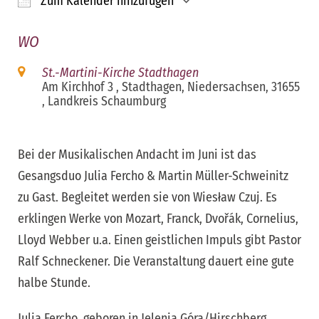
Zum Kalender hinzufügen
ICS herunterladen
Google Kalender
iCalendar
Office 365
Outloo
WO
St.-Martini-Kirche Stadthagen
Am Kirchhof 3 , Stadthagen, Niedersachsen, 31655
, Landkreis Schaumburg
Bei der Musikalischen Andacht im Juni ist das
Gesangsduo Julia Fercho & Martin Müller-Schweinitz
zu Gast. Begleitet werden sie von Wiesław Czuj. Es
erklingen Werke von Mozart, Franck, Dvořák, Cornelius,
Lloyd Webber u.a. Einen geistlichen Impuls gibt Pastor
Ralf Schneckener. Die Veranstaltung dauert eine gute
halbe Stunde.
Julia Fercho, geboren in Jelenia Góra/Hirschberg