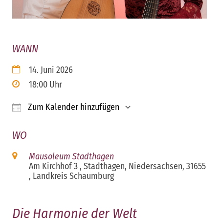
WANN
14. Juni 2026
18:00 Uhr
Zum Kalender hinzufügen
ICS herunterladen
Google Kalender
iCalendar
Office 365
Outloo
WO
Mausoleum Stadthagen
Am Kirchhof 3 , Stadthagen, Niedersachsen, 31655
, Landkreis Schaumburg
Die Harmonie der Welt