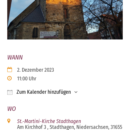
WANN
2. Dezember 2023
11:00 Uhr
Zum Kalender hinzufügen
ICS herunterladen
Google Kalender
iCalendar
Office 365
Outloo
WO
St.-Martini-Kirche Stadthagen
Am Kirchhof 3 , Stadthagen, Niedersachsen, 31655