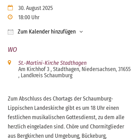
30. August 2025
18:00 Uhr
Zum Kalender hinzufügen
ICS herunterladen
Google Kalender
iCalendar
Office 365
Outloo
WO
St.-Martini-Kirche Stadthagen
Am Kirchhof 3 , Stadthagen, Niedersachsen, 31655
, Landkreis Schaumburg
Zum Abschluss des Chortags der Schaumburg-
Lippischen Landeskirche gibt es um 18 Uhr einen
festlichen musikalischen Gottesdienst, zu dem alle
herzlich eingeladen sind. Chöre und Chormitglieder
aus Bergkirchen und Umgebung, Bückeburg,