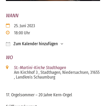
WANN
25. Juni 2023
18:00 Uhr
Zum Kalender hinzufügen
ICS herunterladen
Google Kalender
iCalendar
Office 365
Outloo
WO
St.-Martini-Kirche Stadthagen
Am Kirchhof 3 , Stadthagen, Niedersachsen, 31655
, Landkreis Schaumburg
17. Orgelsommer – 20 Jahre Kern-Orgel