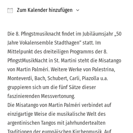
Zum Kalender hinzufügen
ICS herunterladen
Google Kalender
iCalendar
Office 365
Outloo
Die 8. Pfingstmusiknacht findet im Jubiläumsjahr „50
Jahre Vokalensemble Stadthagen“ statt. Im
Mittelpunkt des dreiteiligen Programms der 8.
PfingstMusikNacht in St. Martini steht die Misatango
von Martin Palméri. Weitere Werke von Palestrina,
Monteverdi, Bach, Schubert, Carli, Piazolla u.a.
gruppieren sich um die fünf Sätze dieser
faszinierenden Messvertonung.
Die Misatango von Martin Palméri verbindet auf
einzigartige Weise die musikalische Welt des
argentinischen Tangos mit jahrhundertealten
Traditionen der europäischen Kirchenmusik. Auf