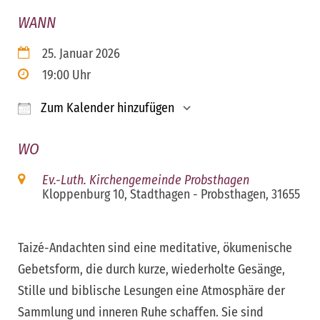
WANN
25. Januar 2026
19:00 Uhr
Zum Kalender hinzufügen
ICS herunterladen
Google Kalender
iCalendar
Office 365
Outloo
WO
Ev.-Luth. Kirchengemeinde Probsthagen
Kloppenburg 10, Stadthagen - Probsthagen, 31655
Taizé-Andachten sind eine meditative, ökumenische
Gebetsform, die durch kurze, wiederholte Gesänge,
Stille und biblische Lesungen eine Atmosphäre der
Sammlung und inneren Ruhe schaffen. Sie sind