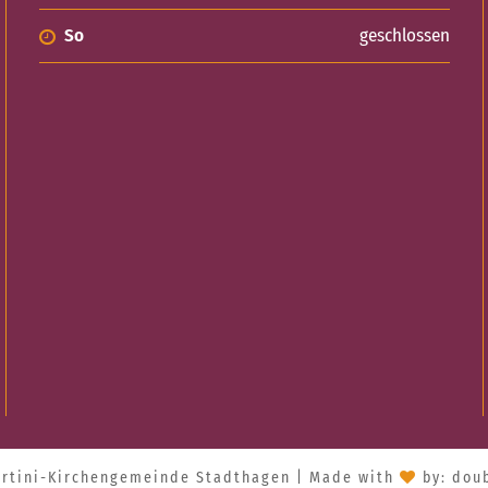
So
geschlossen
artini-Kirchengemeinde Stadthagen | Made with
by:
doub