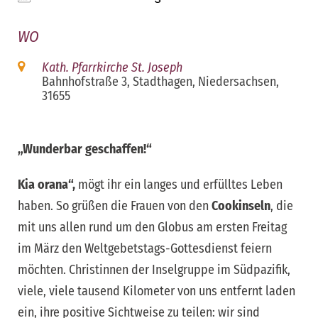
ICS herunterladen
Google Kalender
iCalendar
Office 365
Outloo
WO
Kath. Pfarrkirche St. Joseph
Bahnhofstraße 3, Stadthagen, Niedersachsen,
31655
„Wunderbar geschaffen!“
Kia orana“,
mögt ihr ein langes und erfülltes Leben
haben. So grüßen die Frauen von den
Cookinseln
, die
mit uns allen rund um den Globus am ersten Freitag
im März den Weltgebetstags-Gottesdienst feiern
möchten. Christinnen der Inselgruppe im Südpazifik,
viele, viele tausend Kilometer von uns entfernt laden
ein, ihre positive Sichtweise zu teilen: wir sind