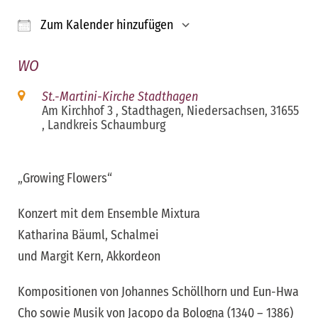
Zum Kalender hinzufügen
ICS herunterladen
Google Kalender
iCalendar
Office 365
Outloo
WO
St.-Martini-Kirche Stadthagen
Am Kirchhof 3 , Stadthagen, Niedersachsen, 31655
, Landkreis Schaumburg
„Growing Flowers“
Konzert mit dem Ensemble Mixtura
Katharina Bäuml, Schalmei
und Margit Kern, Akkordeon
Kompositionen von Johannes Schöllhorn und Eun-Hwa
Cho sowie Musik von Jacopo da Bologna (1340 – 1386)