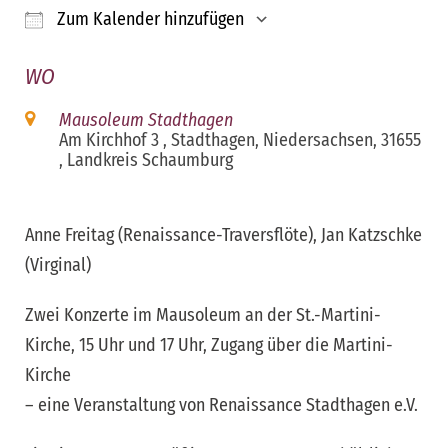
Zum Kalender hinzufügen
ICS herunterladen
Google Kalender
iCalendar
Office 365
Outloo
WO
Mausoleum Stadthagen
Am Kirchhof 3 , Stadthagen, Niedersachsen, 31655
, Landkreis Schaumburg
Anne Freitag (Renaissance-Traversflöte), Jan Katzschke
(Virginal)
Zwei Konzerte im Mausoleum an der St.-Martini-
Kirche, 15 Uhr und 17 Uhr, Zugang über die Martini-
Kirche
– eine Veranstaltung von Renaissance Stadthagen e.V.